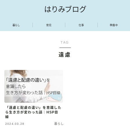
はりみブログ
暮らし
育児
仕事
準備中
TAG
遠慮
「遠慮と配慮の違い」を意識した
ら生き方が変わった話｜HSP目
線
2024.03.28
暮らし